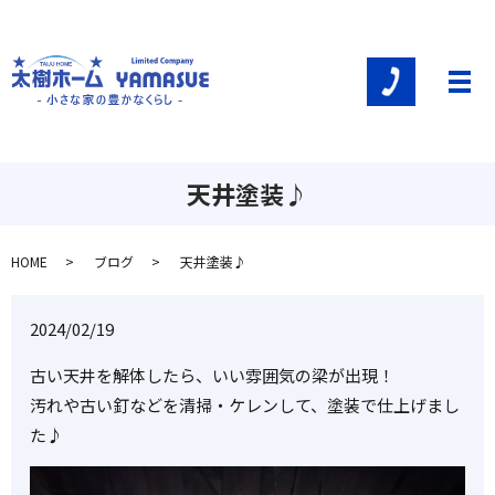
メ
天井塗装♪
HOME
ブログ
天井塗装♪
2024/02/19
古い天井を解体したら、いい雰囲気の梁が出現！
汚れや古い釘などを清掃・ケレンして、塗装で仕上げまし
た♪